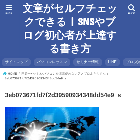
文章がセルフチェッ
menu
search
クできる | SNSやブ
ログ初心者が上達す
る書き方
サイトマップ
パソコンレッスン
セミナー情報
LINE
プロフ
HOME
世界一やさしいパソコンをほぼ使わないアメブロようちえん
3eb073671fd7f2d39590934348dd54e9_s
3eb073671fd7f2d39590934348dd54e9_s