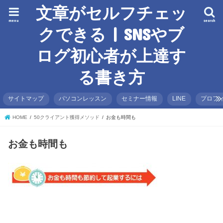
文章がセルフチェッ
menu
search
クできる | SNSやブ
ログ初心者が上達す
る書き方
サイトマップ
パソコンレッスン
セミナー情報
LINE
プロフ
HOME
50クライアント獲得メソッド
お金も時間も
お金も時間も