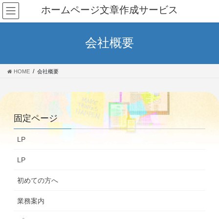
コ
ナ
ホームページ文章作成サービス
ン
ビ
テ
ゲ
ン
ー
会社概要
ツ
シ
に
ョ
移
ン
HOME
会社概要
動
に
移
動
固定ページ
LP
LP
初めての方へ
業務案内