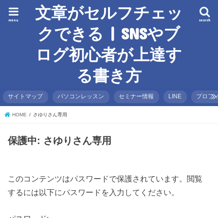
文章がセルフチェッ
menu
search
クできる | SNSやブ
ログ初心者が上達す
る書き方
サイトマップ
パソコンレッスン
セミナー情報
LINE
プロフ
HOME
さゆりさん専用
保護中: さゆりさん専用
このコンテンツはパスワードで保護されています。閲覧
するには以下にパスワードを入力してください。